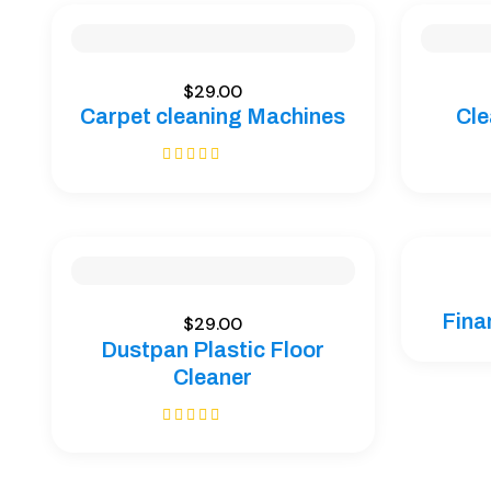
$
29.00
Carpet cleaning Machines
Cle
Bewertet mit
5.00
von 5
Fina
$
29.00
Dustpan Plastic Floor
Cleaner
Bewertet mit
5.00
von 5