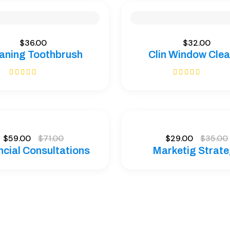
$
36.00
$
32.00
aning Toothbrush
Clin Window Clea
Bewertet mit
Bewertet mit
5.00
von 5
5.00
von 5
$
59.00
$
71.00
$
29.00
$
35.00
ncial Consultations
Marketig Strat