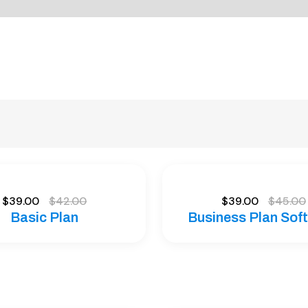
$
39.00
$
42.00
$
39.00
$
45.00
Basic Plan
Business Plan Sof