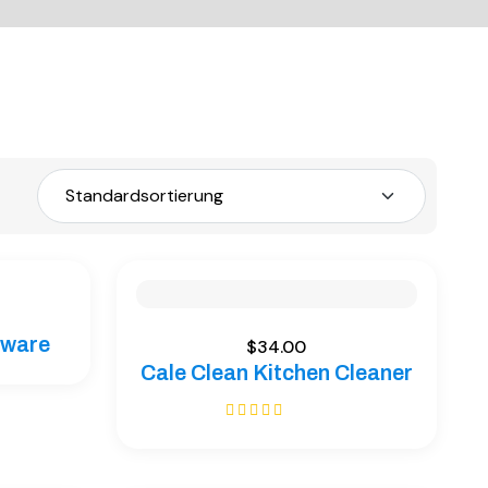
tware
$
34.00
Cale Clean Kitchen Cleaner
Bewertet mit
5.00
von 5