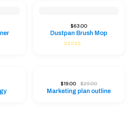
$
63.00
ner
Dustpan Brush Mop
Bewertet mit
5.00
von 5
$
19.00
$
29.00
egy
Marketing plan outline